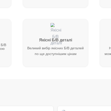
Якісні Б/В деталі
 Б/В
Великий вибір якісних Б/В деталей
Н
ною
по ще доступнішим цінам
мож