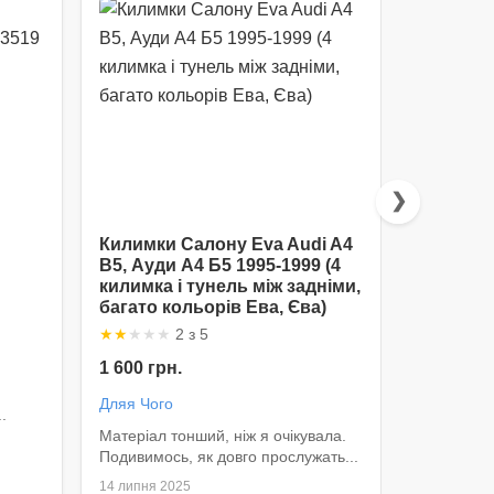
❯
Килимки Салону Eva Audi A4
Домкрат
B5, Ауди А4 Б5 1995-1999 (4
37-790A
килимка і тунель між задніми,
★
★
★
★
★
багато кольорів Ева, Єва)
650 грн.
★
★
★
★
★
2 з 5
Миколай 
1 600 грн.
Швидко зв'
Дляя Чого
.
Матеріал тонший, ніж я очікувала.
Подивимось, як довго прослужать...
14 липня 2025
10 липня 2