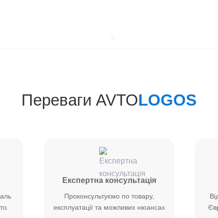
Переваги AVTO
LOGOS
Експертна консультація
таль
Проконсультуємо по товару,
Ві
то.
експлуатації та можливих нюансах
Євр