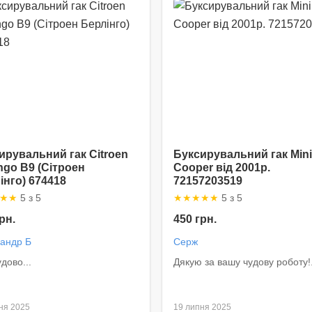
ирувальний гак Citroen
Буксирувальний гак Mini
ingo B9 (Сітроен
Cooper від 2001р.
інго) 674418
72157203519
★
★
5 з 5
★
★
★
★
★
5 з 5
рн.
450 грн.
андр Б
Серж
дово...
Дякую за вашу чудову роботу!.
ня 2025
19 липня 2025