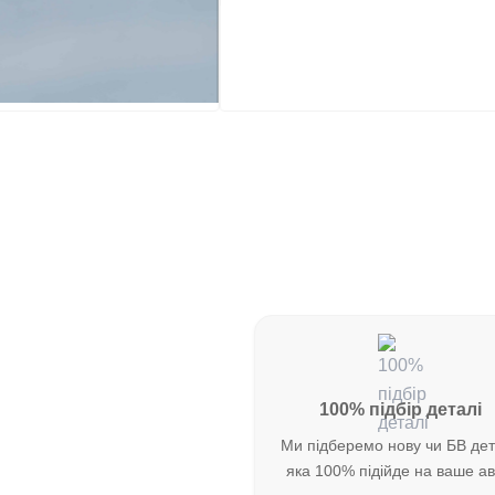
100% підбір деталі
Ми підберемо нову чи БВ де
яка 100% підійде на ваше ав