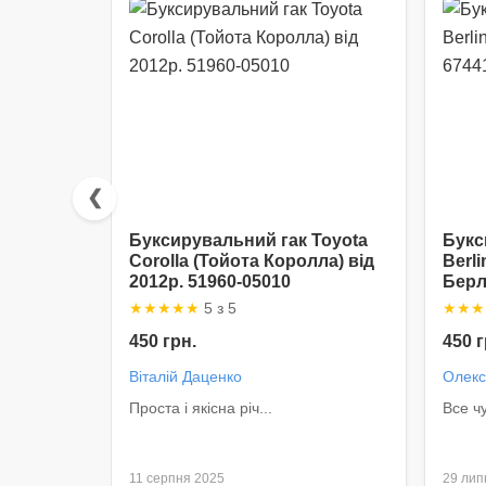
❮
Буксирувальний гак Toyota
Букс
Corolla (Тойота Королла) від
Berl
2012р. 51960-05010
Берл
★
★
★
★
★
5 з 5
★
★
★
450 грн.
450 г
Віталій Даценко
Олекс
Проста і якісна річ...
Все чу
11 серпня 2025
29 лип