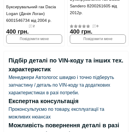
Sandero 8200261605 від
Буксирувальний гак Dacia
2012р.
Logan (Дачія Логан)
6001546734 від 2004 р.
2
0
400 грн.
400 грн.
Повідомити мене
Повідомити мене
Підбір деталі по VIN-коду та інших тех.
характеристик
Менеджери Автологос швидко і точно підберуть
запчастину / деталь по VIN-коду та додаткових
характеристиках в разі потреби.
Експертна консультація
Проконсультуємо по товару, експлуатації та
можливих нюансах
Можливість повернення деталі в разі