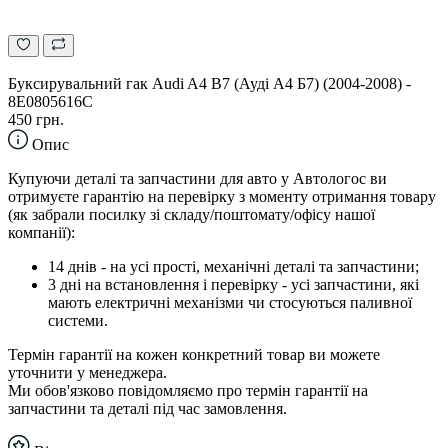
Буксирувальний гак Audi A4 B7 (Ауді А4 Б7) (2004-2008) -
8E0805616C
450 грн.
Опис
Купуючи деталі та запчастини для авто у Автологос ви
отримуєте гарантію на перевірку з моменту отримання товару
(як забрали посилку зі складу/поштомату/офісу нашої
компанії):
14 днів - на усі прості, механічні деталі та запчастини;
3 дні на встановлення і перевірку - усі запчастини, які
мають електричні механізми чи стосуються паливної
системи.
Термін гарантії на кожен конкретний товар ви можете
уточнити у менеджера.
Ми обов'язково повідомляємо про термін гарантії на
запчастини та деталі під час замовлення.