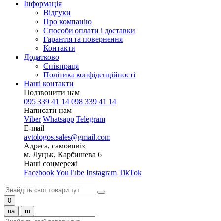
Інформація
Відгуки
Про компанію
Способи оплати і доставки
Гарантія та повернення
Контакти
Додатково
Співпраця
Політика конфіденційності
Наші контакти
Подзвонити нам
095 339 41 14
098 339 41 14
Написати нам
Viber
Whatsapp
Telegram
E-mail
avtologos.sales@gmail.com
Адреса, самовивіз
м. Луцьк, Карбишева 6
Наші соцмережі
Facebook
YouTube
Instagram
TikTok
0
ua
ru