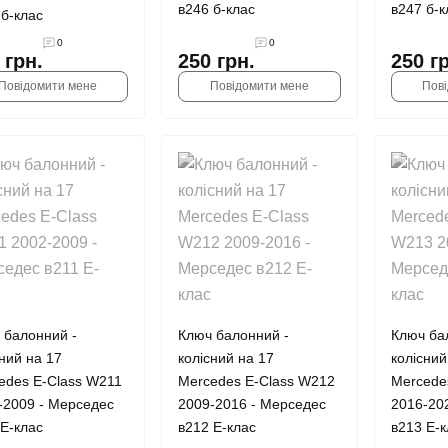
в246 б-клас
в247 б-к
 б-клас
0
0
 грн.
250 грн.
250 г
Повідомити мене
Повідомити мене
Пов
 балонний -
Ключ балонний -
Ключ ба
сний на 17
колісний на 17
колісний
edes E-Class W211
Mercedes E-Class W212
Mercede
-2009 - Мерседес
2009-2016 - Мерседес
2016-20
 Е-клас
в212 Е-клас
в213 Е-к