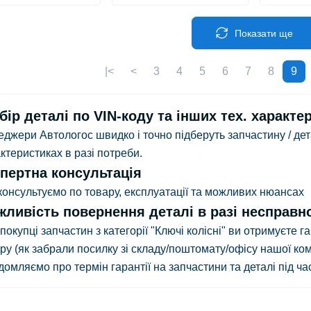
Показати ще
|<
<
3
4
5
6
7
8
9
бір деталі по VIN-коду та інших тех. характе
джери Автологос швидко і точно підберуть запчастину / дет
ктеристиках в разі потреби.
пертна консультація
онсультуємо по товару, експлуатації та можливих нюансах
ливість повернення деталі в разі несправнос
покупці запчастин з категорії "Ключі колісні" ви отримуєте г
ру
(як забрали посилку зі складу/поштомату/офісу нашої ком
домляємо про термін гарантії на запчастини та деталі під ч