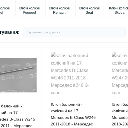
колісні
Ключі колісні
Ключі колісні
Ключі колісні
Ключі коліс
el
Peugeot
Renault
Seat
Skoda
тування:
Ключ балонний -
Ключ ба
 балонний -
колісний на 17
колісний
сний на 17
Mercedes B-Class W246
Mercede
edes B-Class W245
2011-2018 - Мерседес
2018-20
-2011 - Мерседес