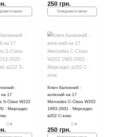
рн.
250 грн.
ідомити мене
Повідомити мене
лонний -
Ключ балонний -
 на 17
колісний на 17
s S-Class W222
Mercedes С-Class W202
20 - Мерседес
1993-2001 - Мерседес
лас
в202 С-клас
0
0
рн.
250 грн.