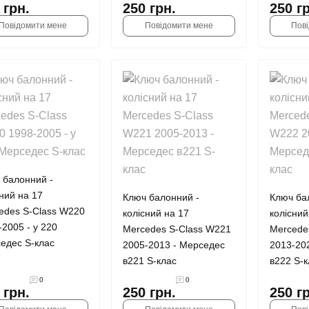
 грн.
250 грн.
250 г
Повідомити мене
Повідомити мене
Пов
 балонний -
сний на 17
Ключ балонний -
Ключ ба
edes S-Class W220
колісний на 17
колісний
-2005 - у 220
Mercedes S-Class W221
Mercede
едес S-клас
2005-2013 - Мерседес
2013-20
в221 S-клас
в222 S-к
0
0
 грн.
250 грн.
250 г