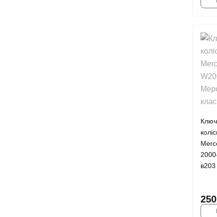
Ключ
колі
Merc
2000
в203
250