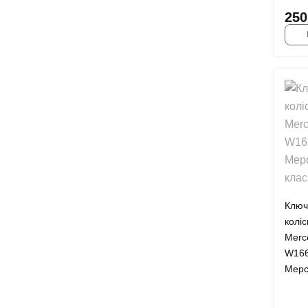
250
Ключ
колі
Merc
W166
Мерс