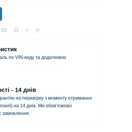
10
11
>
>|
ристик
аль по VIN-коду та додаткових
ті - 14 днів
арантію на перевірку з
моменту отримання
панії)
на 14 днів.
Ми обов'язково
ас замовлення.