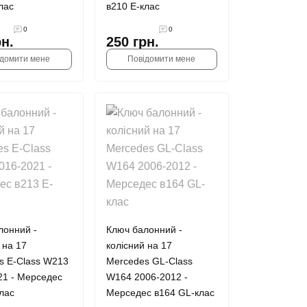
лас
в210 Е-клас
0
0
рн.
250 грн.
ідомити мене
Повідомити мене
лонний -
Ключ балонний -
 на 17
колісний на 17
s E-Class W213
Mercedes GL-Class
21 - Мерседес
W164 2006-2012 -
лас
Мерседес в164 GL-клас