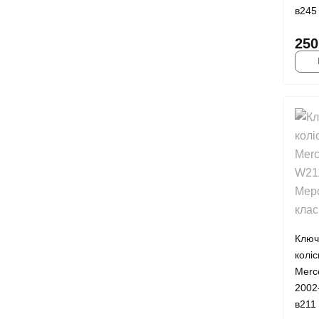
в245
250
Ключ
колі
Merc
2002
в211