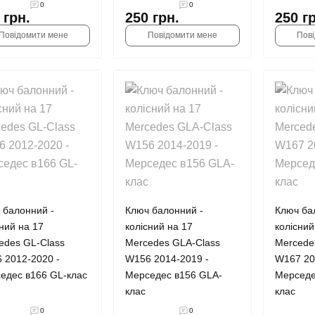
0
0
 грн.
250 грн.
250 г
Повідомити мене
Повідомити мене
Пов
 балонний -
Ключ балонний -
Ключ ба
сний на 17
колісний на 17
колісний
edes GL-Class
Mercedes GLA-Class
Mercede
 2012-2020 -
W156 2014-2019 -
W167 20
едес в166 GL-клас
Мерседес в156 GLA-
Мерседе
клас
клас
0
0