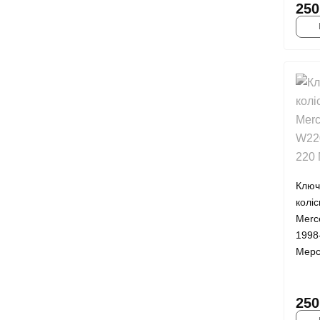
250
Ключ
колі
Merc
1998
Мерс
250