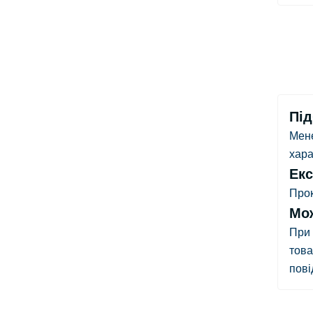
Під
Мене
хара
Екс
Прок
Мож
При 
това
пові