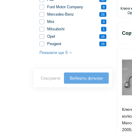
Ford Motor Company
8
Ключі 
Op
Mercedes-Benz
26
Mini
9
Mitsubishi
1
Сор
Opel
16
Peugeot
16
Показати ще 5
Скасувати
Виберіть фільтри
Ключ
колі
Merc
2005