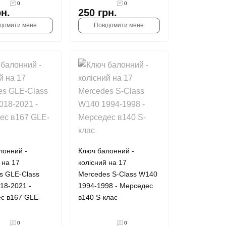
0
0
рн.
250 грн.
ідомити мене
Повідомити мене
лонний -
Ключ балонний -
 на 17
колісний на 17
s GLE-Class
Mercedes S-Class W140
18-2021 -
1994-1998 - Мерседес
с в167 GLE-
в140 S-клас
0
0