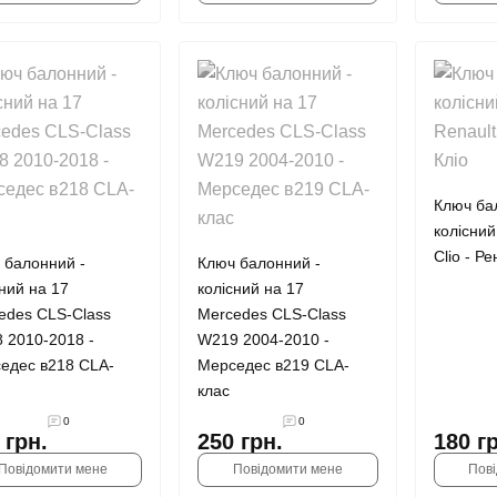
Ключ ба
колісний
Clio - Ре
 балонний -
Ключ балонний -
сний на 17
колісний на 17
edes СLS-Class
Mercedes СLS-Class
 2010-2018 -
W219 2004-2010 -
едес в218 CLA-
Мерседес в219 CLA-
клас
0
0
 грн.
250 грн.
180 г
Повідомити мене
Повідомити мене
Пов