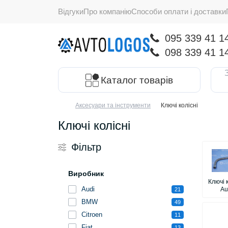
Відгуки
Про компанію
Способи оплати і доставки
095 339 41 1
098 339 41 1
Каталог товарів
Аксесуари та інструменти
Ключі колісні
Ключі колісні
Фільтр
Виробник
Ключі 
Audi
Au
21
BMW
49
Citroen
11
Fiat
13