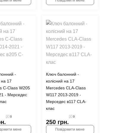
ідомити мене
Повідомити мене
лонний -
Ключ балонний -
 на 17
колісний на 17
s С-Class W205
Mercedes СLA-Class
21 - Мерседес
W117 2013-2019 -
лас
Мерседес в117 CLA-
клас
0
0
рн.
250 грн.
ідомити мене
Повідомити мене