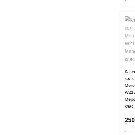
Ключ
колі
Merc
W218
Мерс
клас
250