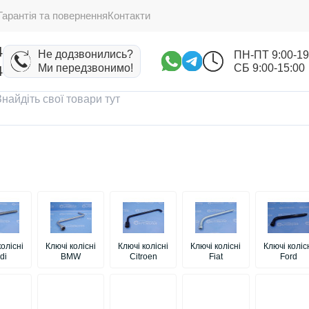
Гарантія та повернення
Контакти
4
Не додзвонились?
ПН-ПТ 9:00-19
Ми передзвонимо!
СБ 9:00-15:00
4
колісні
Ключі колісні
Ключі колісні
Ключі колісні
Ключі коліс
di
BMW
Citroen
Fiat
Ford