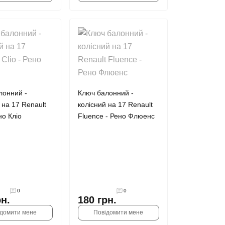
лонний -
Ключ балонний -
 на 17 Renault
колісний на 17 Renault
но Кліо
Fluence - Рено Флюенс
0
0
рн.
180 грн.
ідомити мене
Повідомити мене