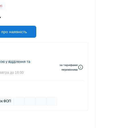
ті
.
 про наявність
ю у відділення та
за тарифами
перевізника
автра до 18:00
ок ФОП