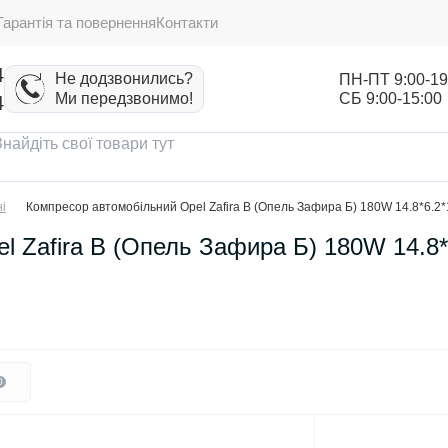
Гарантія та повернення
Контакти
4
Не додзвонились?
ПН-ПТ 9:00-19
Ми передзвонимо!
СБ 9:00-15:00
4
і
Компресор автомобільний Opel Zafira B (Опель Зафира Б) 180W 14.8*6.2*16
 Zafira B (Опель Зафира Б) 180W 14.8*
0