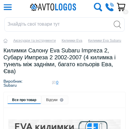
0
Аксесуари та інструменти
Килимки Eva
Килимки Eva Subaru
К
Килимки Салону Eva Subaru Impreza 2,
Субару Импреза 2 2002-2007 (4 килимка і
тунель між задніми, багато кольорів Ева,
Єва)
Виробник:
0
Subaru
Все про товар
Відгуки
0