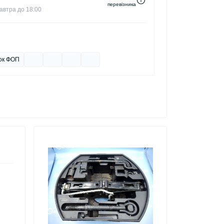
перевізника
автра до 18:00
ок ФОП