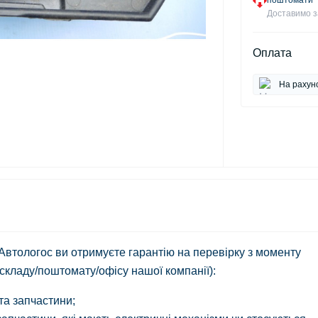
поштомати
Доставимо з
Оплата
На рахун
 Автологос ви отримуєте гарантію на перевірку з моменту
 складу/поштомату/офісу нашої компанії):
 та запчастини;