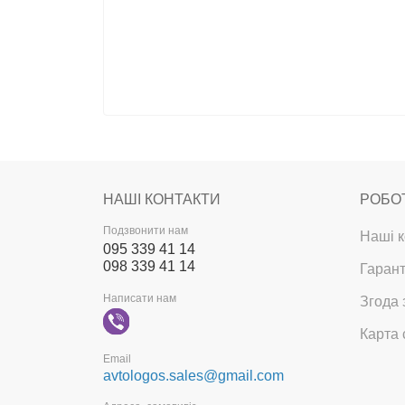
НАШІ КОНТАКТИ
РОБО
Подзвонити нам
Наші к
095 339 41 14
098 339 41 14
Гарант
Написати нам
Згода 
Карта 
Email
avtologos.sales@gmail.com