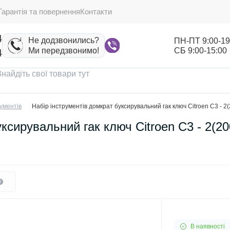
Гарантія та повернення
Контакти
4
Не додзвонились?
ПН-ПТ 9:00-19
Ми передзвонимо!
СБ 9:00-15:00
4
ументів
Набір інструментів домкрат буксирувальний гак ключ Citroen C3 - 
уксирувальний гак ключ Citroen C3 - 2(2
0
В наявності