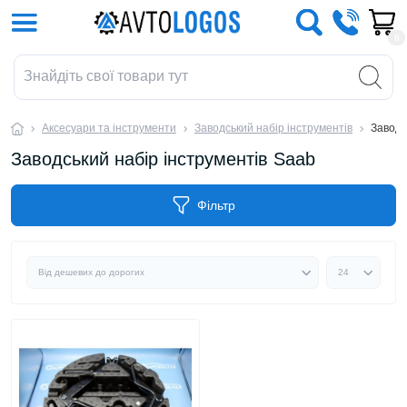
0
Аксесуари та інструменти
Заводський набір інструментів
Заводс
Заводський набір інструментів Saab
Фільтр