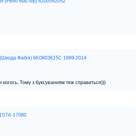
ter (Рено Мастер) 8200592052
 (Шкода Фабія) 6K0803615C 1999-2014
 когось. Тому з буксуванням теж справиться)))
 1S7A-17080