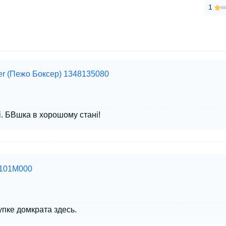
1
er (Пежо Боксер) 1348135080
і. БВшка в хорошому стані!
1101M000
пке домкрата здесь.