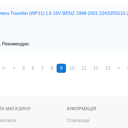
mera Traveller (WP11) 1.6 16V BENZ 1998-2001 2243355S10
. Рекомендую.
|<
<
5
6
7
8
9
10
11
12
13
>
ТА МАГАЗИНУ
ІНФОРМАЦІЯ
онтакти
Співпраця