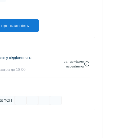
 про наявність
ю у відділення та
за тарифами
перевізника
автра до 18:00
ок ФОП