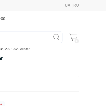
UA
RU
:00
0
еза) 2007-2020 Аналог
ог
ті