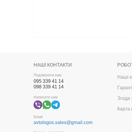
НАШІ КОНТАКТИ
РОБО
Подзвонити нам
Наші к
095 339 41 14
098 339 41 14
Гарант
Написати нам
Згода 
Карта 
Email
avtologos.sales@gmail.com