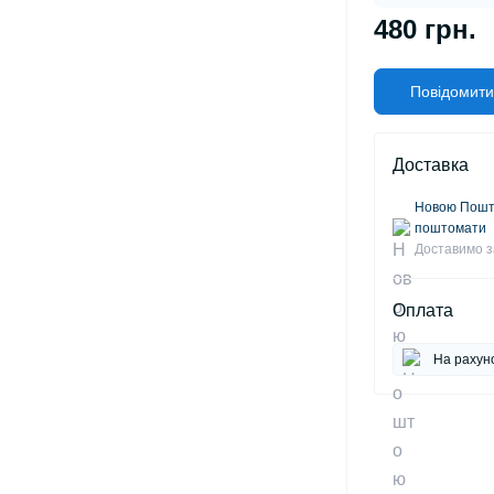
480 грн.
Повідомити
Доставка
Новою Пошто
поштомати
Доставимо з
Оплата
На рахун