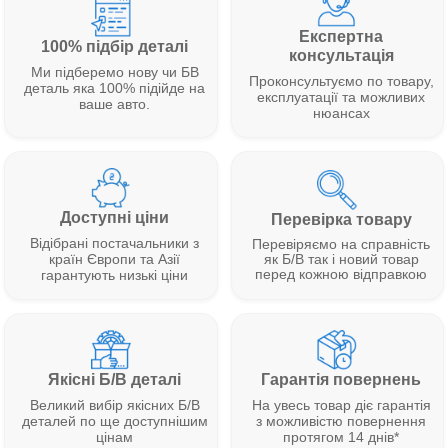
Експертна
100% підбір деталі
консультація
Ми підберемо нову чи БВ
Проконсультуємо по товару,
деталь яка 100% підійде на
експлуатації та можливих
ваше авто.
нюансах
Доступні ціни
Перевірка товару
Відібрані постачальники з
Перевіряємо на справність
як Б/В так і новий товар
країн Європи та Азії
перед кожною відправкою
гарантують низькі ціни
Якісні Б/В деталі
Гарантія повернень
Великий вибір якісних Б/В
На увесь товар діє гарантія
деталей по ще доступнішим
з можливістю повернення
цінам
протягом 14 днів*