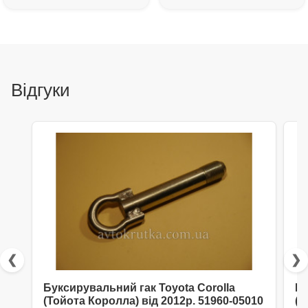
Відгуки
❮
❯
Буксирувальний гак Toyota Corolla
Бу
(Тойота Королла) від 2012р. 51960-05010
(С