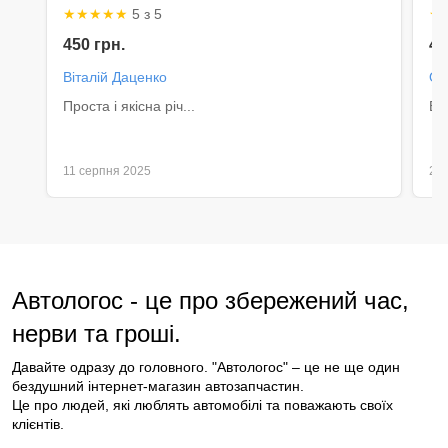
★
★
★
★
★
5 з 5
★
450 грн.
45
Віталій Даценко
Ол
Проста і якісна річ...
Вс
11 серпня 2025
29
Автологос - це про збережений час, 
нерви та гроші.
Давайте одразу до головного. "Автологос" – це не ще один 
бездушний інтернет-магазин автозапчастин.
Це про людей, які люблять автомобілі та поважають своїх 
клієнтів.