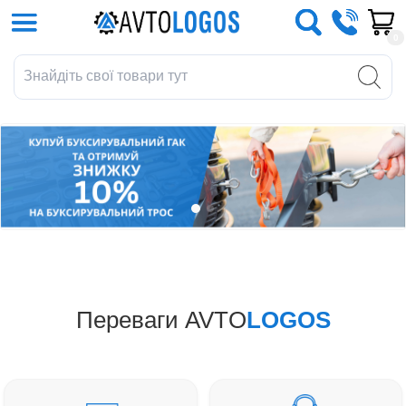
0
Переваги AVTO
LOGOS