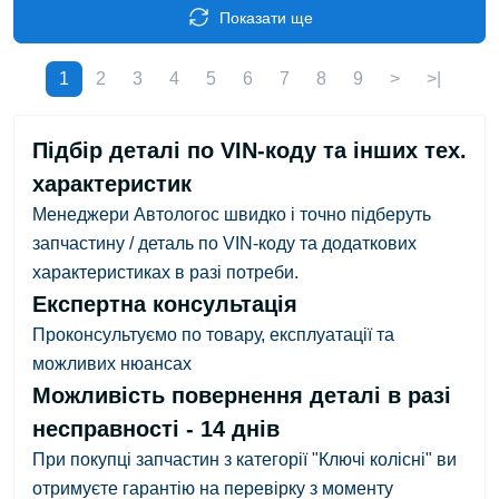
Показати ще
1
2
3
4
5
6
7
8
9
>
>|
Підбір деталі по VIN-коду та інших тех.
характеристик
Менеджери Автологос швидко і точно підберуть
запчастину / деталь по VIN-коду та додаткових
характеристиках в разі потреби.
Експертна консультація
Проконсультуємо по товару, експлуатації та
можливих нюансах
Можливість повернення деталі в разі
несправності - 14 днів
При покупці запчастин з категорії "Ключі колісні" ви
отримуєте гарантію на перевірку з
моменту