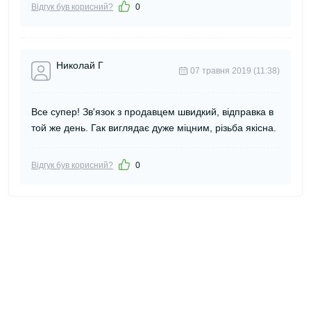
Відгук був корисний?
0
Николай Г
07 травня 2019 (11:38)
Все супер! Зв'язок з продавцем швидкий, відправка в
той же день. Гак виглядає дуже міцним, різьба якісна.
Відгук був корисний?
0