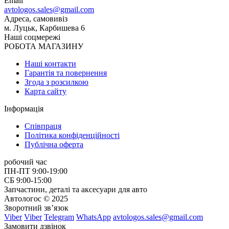
Email
avtologos.sales@gmail.com
Адреса, самовивіз
м. Луцьк, Карбишева 6
Наші соцмережі
РОБОТА МАГАЗИНУ
Наші контакти
Гарантія та повернення
Згода з розсилкою
Карта сайту
Інформація
Співпраця
Політика конфіденційності
Публічна оферта
робочий час
ПН-ПТ 9:00-19:00
СБ 9:00-15:00
Запчастини, деталі та аксесуари для авто
Автологос © 2025
Зворотний зв’язок
Viber
Viber
Telegram
WhatsApp
avtologos.sales@gmail.com
Замовити дзвінок