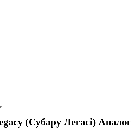
г
gacy (Субару Легасі) Аналог