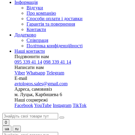
Інформація
Відгуки
Про компанію
Способи оплати і доставки
Гарантія та повернення
Контакти
Додатково
Співпраця
Політика конфіденційності
Наші контакти
Подзвонити нам
095 339 41 14
098 339 41 14
Написати нам
Viber
Whatsapp
Telegram
E-mail
avtologos.sales@gmail.com
Адреса, самовивіз
м. Луцьк, Карбишева 6
Наші соцмережі
Facebook
YouTube
Instagram
TikTok
0
ua
ru