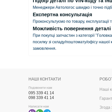
Підбір деталі по VIN-коду та ін
Менеджери Автологос швидко і точно підбе
Експертна консультація
Проконсультуємо по товару, експлуатації
Можливість повернення деталі в
При покупці запчастин з категорії "Головк
посилку зі складу/поштомату/офісу нашої 
замовлення.
НАШІ КОНТАКТИ
РОБО
Подзвонити нам
Наші к
095 339 41 14
098 339 41 14
Гарант
Написати нам
Згода 