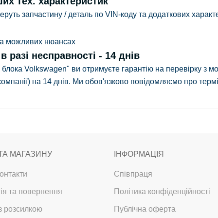
ших тех. характеристик
руть запчастину / деталь по VIN-коду та додаткових характе
 та можливих нюансах
 разі несправності - 14 днів
а блока Volkswagen" ви отримуєте гарантію на перевірку з
мо
компанії)
на 14 днів.
Ми обов'язково повідомляємо про термін 
ТА МАГАЗИНУ
ІНФОРМАЦІЯ
онтакти
Співпраця
ія та повернення
Політика конфіденційності
з розсилкою
Публічна оферта