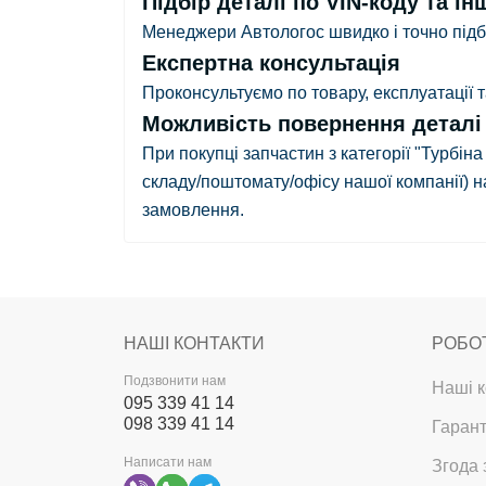
Підбір деталі по VIN-коду та ін
Менеджери Автологос швидко і точно підбе
Експертна консультація
Проконсультуємо по товару, експлуатації
Можливість повернення деталі в
При покупці запчастин з категорії "Турбіна
складу/поштомату/офісу нашої компанії)
на
замовлення.
НАШІ КОНТАКТИ
РОБО
Подзвонити нам
Наші к
095 339 41 14
098 339 41 14
Гарант
Написати нам
Згода 