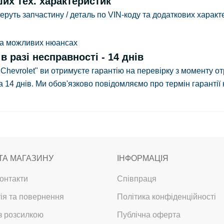
ших тех. характеристик
руть запчастину / деталь по VIN-коду та додаткових характе
 та можливих нюансах
 разі несправності - 14 днів
 Chevrolet" ви отримуєте гарантію на перевірку з
моменту от
 14 днів.
Ми обов'язково повідомляємо про термін гарантії н
ТА МАГАЗИНУ
ІНФОРМАЦІЯ
онтакти
Співпраця
ія та повернення
Політика конфіденційності
з розсилкою
Публічна оферта