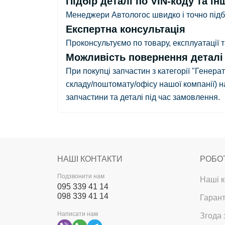
Підбір деталі по VIN-коду та ін
Менеджери Автологос швидко і точно підбе
Експертна консультація
Проконсультуємо по товару, експлуатації
Можливість повернення деталі в
При покупці запчастин з категорії "Генера
складу/поштомату/офісу нашої компанії)
на
запчастини та деталі під час замовлення.
НАШІ КОНТАКТИ
РОБО
Подзвонити нам
Наші к
095 339 41 14
098 339 41 14
Гарант
Написати нам
Згода 