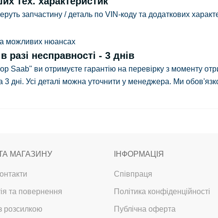
ших тех. характеристик
руть запчастину / деталь по VIN-коду та додаткових характе
 та можливих нюансах
 разі несправності - 3 днів
тор Saab" ви отримуєте гарантію на перевірку з
моменту отр
 3 дні.
Усі деталі можна уточнити у менеджера. Ми обов'язк
ТА МАГАЗИНУ
ІНФОРМАЦІЯ
онтакти
Співпраця
ія та повернення
Політика конфіденційності
з розсилкою
Публічна оферта