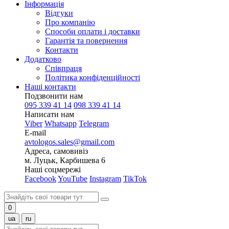
Інформація
Відгуки
Про компанію
Способи оплати і доставки
Гарантія та повернення
Контакти
Додатково
Співпраця
Політика конфіденційності
Наші контакти
Подзвонити нам
095 339 41 14
098 339 41 14
Написати нам
Viber
Whatsapp
Telegram
E-mail
avtologos.sales@gmail.com
Адреса, самовивіз
м. Луцьк, Карбишева 6
Наші соцмережі
Facebook
YouTube
Instagram
TikTok
0
ua
ru