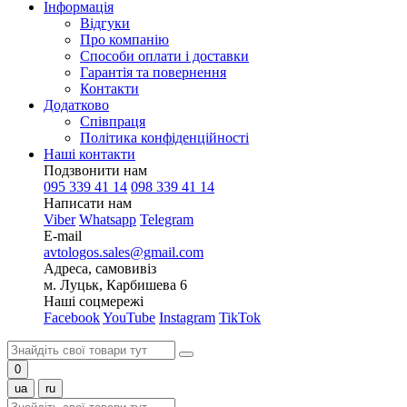
Інформація
Відгуки
Про компанію
Способи оплати і доставки
Гарантія та повернення
Контакти
Додатково
Співпраця
Політика конфіденційності
Наші контакти
Подзвонити нам
095 339 41 14
098 339 41 14
Написати нам
Viber
Whatsapp
Telegram
E-mail
avtologos.sales@gmail.com
Адреса, самовивіз
м. Луцьк, Карбишева 6
Наші соцмережі
Facebook
YouTube
Instagram
TikTok
0
ua
ru