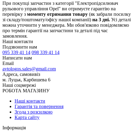
При покупці запчастин з категорії "Електропідсилювач
рульового управління Opel" ви отримуєте гарантію на
перевірку з
моменту отримання товару
(як забрали посилку
зі складу/поштомату/офісу нашої компанії)
на 3 дні.
Усі деталі
можна уточнити у менеджера. Ми обов'язково повідомляємо
про термін гарантії на запчастини та деталі під час
замовлення.
Наші контакти
Подзвонити нам
095 339 41 14
098 339 41 14
Написати нам
Email
avtologos.sales@gmail.com
Адреса, самовивіз
м. Луцьк, Карбишева 6
Наші соцмережі
РОБОТА МАГАЗИНУ
Наші контакти
Гарантія та повернення
Згода з розсилкою
Карта сайту
Інформація