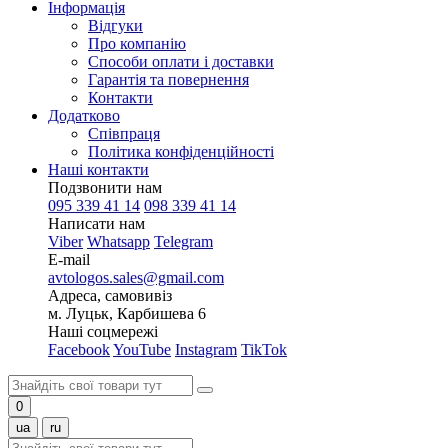
Інформація
Відгуки
Про компанію
Способи оплати і доставки
Гарантія та повернення
Контакти
Додатково
Співпраця
Політика конфіденційності
Наші контакти
Подзвонити нам
095 339 41 14
098 339 41 14
Написати нам
Viber
Whatsapp
Telegram
E-mail
avtologos.sales@gmail.com
Адреса, самовивіз
м. Луцьк, Карбишева 6
Наші соцмережі
Facebook
YouTube
Instagram
TikTok
0
ua
ru