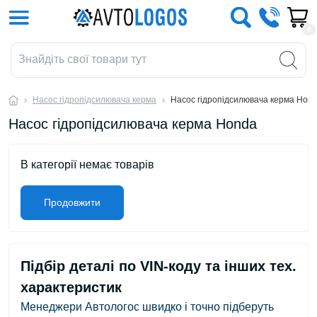
0
Насос гідропідсилювача керма
Насос гідропідсилювача керма Hon
Насос гідропідсилювача керма Honda
В категорії немає товарів
Продовжити
Підбір деталі по VIN-коду та інших тех.
характеристик
Менеджери Автологос швидко і точно підберуть