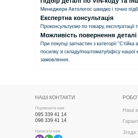
Підбір деталі по VIN-коду та ін
Менеджери Автологос швидко і точно підбе
Експертна консультація
Проконсультуємо по товару, експлуатації
Можливість повернення деталі в
При покупці запчастин з категорії "Стійка
посилку зі складу/поштомату/офісу нашої 
замовлення.
НАШІ КОНТАКТИ
РОБО
Подзвонити нам
Наші к
095 339 41 14
098 339 41 14
Гарант
Написати нам
Згода 