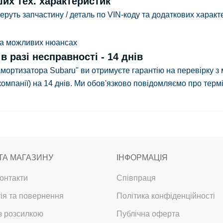
ших тех. характеристик
руть запчастину / деталь по VIN-коду та додаткових характе
 та можливих нюансах
 разі несправності - 14 днів
 амортизатора Subaru" ви отримуєте гарантію на перевірку з
компанії)
на 14 днів.
Ми обов'язково повідомляємо про термін 
ТА МАГАЗИНУ
ІНФОРМАЦІЯ
онтакти
Співпраця
ія та повернення
Політика конфіденційності
з розсилкою
Публічна оферта