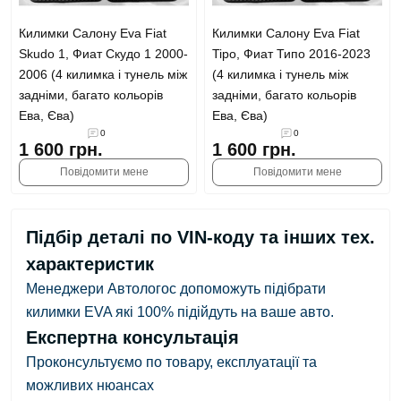
Килимки Салону Eva Fiat
Килимки Салону Eva Fiat
Skudo 1, Фиат Скудо 1 2000-
Tipo, Фиат Типо 2016-2023
2006 (4 килимка і тунель між
(4 килимка і тунель між
задніми, багато кольорів
задніми, багато кольорів
Ева, Єва)
Ева, Єва)
0
0
1 600 грн.
1 600 грн.
Повідомити мене
Повідомити мене
Підбір деталі по VIN-коду та інших тех.
характеристик
Менеджери Автологос допоможуть підібрати
килимки EVA які 100% підійдуть на ваше авто.
Експертна консультація
Проконсультуємо по товару, експлуатації та
можливих нюансах