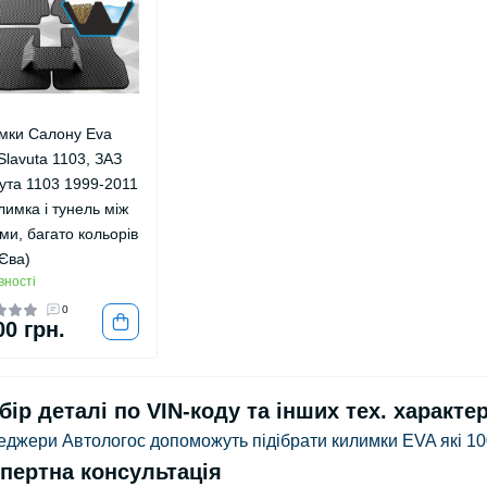
мки Салону Eva
Slavuta 1103, ЗАЗ
ута 1103 1999-2011
лимка і тунель між
ми, багато кольорів
 Єва)
вності
0
00 грн.
бір деталі по VIN-коду та інших тех. характе
джери Автологос допоможуть підібрати килимки EVA які 10
пертна консультація