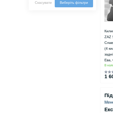
Скасувати
Виберіть фільтри
Кили
ZAZ 
Слав
(4 ки
задні
Ева,
В ная
1 6
Під
Мене
Екс