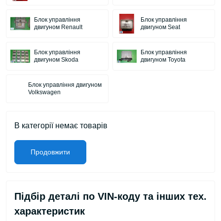
Блок управління
Блок управління
двигуном Renault
двигуном Seat
Блок управління
Блок управління
двигуном Skoda
двигуном Toyota
Блок управління двигуном
Volkswagen
В категорії немає товарів
Продовжити
Підбір деталі по VIN-коду та інших тех.
характеристик